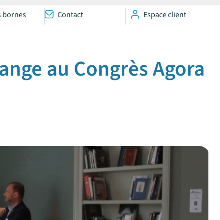
s bornes
Contact
Espace client
range au Congrès Agora