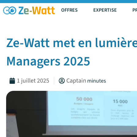
Aller
OFFRES
EXPERTISE
P
au
contenu
Ze-Watt met en lumière
Managers 2025
1 juillet 2025
Captain
minutes