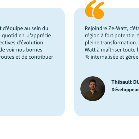
de développer une
La relation client repos
dans un secteur en
communication. Chez Z
par la capacité de Ze-
respecter les délais de 
, avec une solution 100
rigoureux de nos équipe
que le client garde en 
client satisfait est le 
Yann BOUL
Responsable 