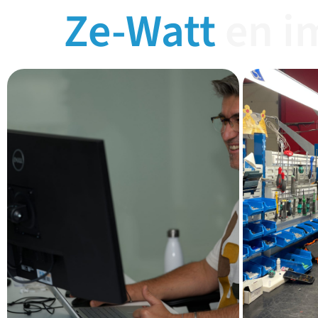
Ze-Watt
en i