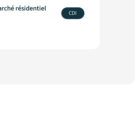
rché résidentiel
CDI