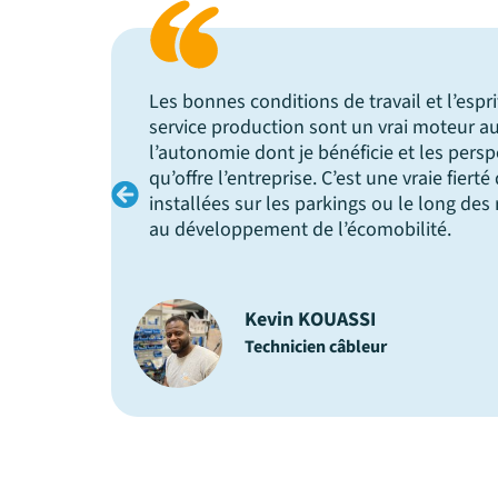
 du
Rejoindre Ze-Watt, c’était l’opportunité 
écie
région à fort potentiel tout en évoluant 
pleine transformation. J’ai été convaincu 
Watt à maîtriser toute la chaîne de valeur
ibuer
% internalisée et gérée de A à Z.
Thibault DUBREUCQ
Développeur Commercial