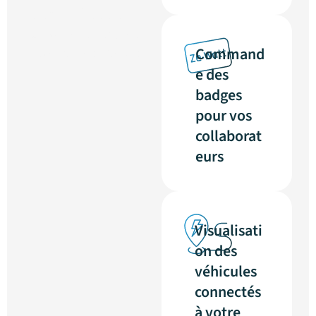
l’ensemble des
usagers de votre
parc de recharge.
Command
e des
badges
pour vos
collaborat
eurs
Visualisati
on des
véhicules
connectés
à votre