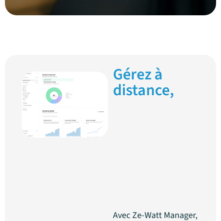
Gérez à
distance,
optimisez en
temps réel
Une interface
unique pour
visualiser, contrôler
et optimiser votre
réseau de bornes de
recharge
Avec Ze-Watt Manager,