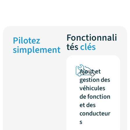
Fonctionnali
Pilotez
tés
clés
simplement
vos
utilisateurs,
Ajout et
véhicules et
gestion des
consommati
véhicules
ons.
de fonction
Avec Ze-Watt
et des
Manager, vous
conducteur
administrez en
s
quelques clics