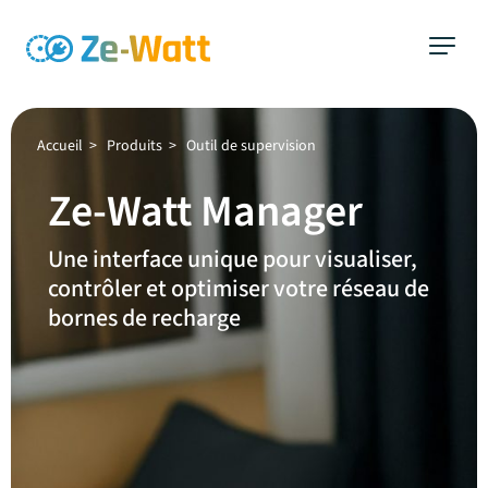
Aller
au
contenu
Accueil
>
Produits
>
Outil de supervision
Ze-Watt Manager
Une interface unique pour visualiser,
contrôler et optimiser votre réseau de
bornes de recharge