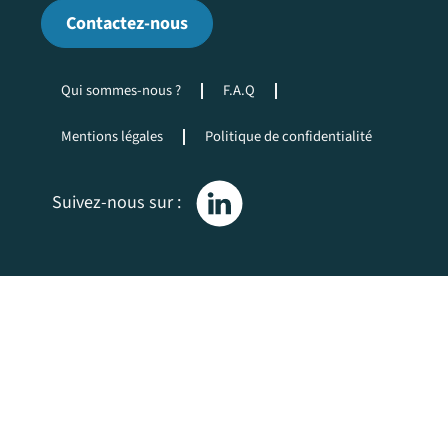
Contactez-nous
Qui sommes-nous ?
F.A.Q
Mentions légales
Politique de confidentialité
L
Suivez-nous sur :
o
g
o
D
e