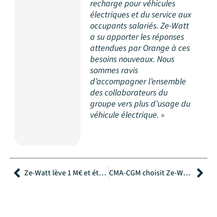
recharge pour véhicules
électriques et du service aux
occupants salariés. Ze-Watt
a su apporter les réponses
attendues par Orange à ces
besoins nouveaux. Nous
sommes ravis
d’accompagner l’ensemble
des collaborateurs du
groupe vers plus d’usage du
véhicule électrique. »
Précédent
Sui
Ze-Watt lève 1 M€ et étend son concept en France
CMA-CGM choisit Ze-Watt pour équiper son siège à Marseille